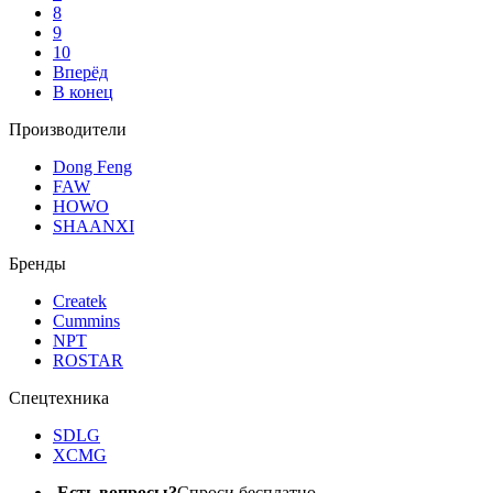
8
9
10
Вперёд
В конец
Производители
Dong Feng
FAW
HOWO
SHAANXI
Бренды
Createk
Cummins
NPT
ROSTAR
Спецтехника
SDLG
XCMG
Есть вопросы?
Спроси бесплатно.