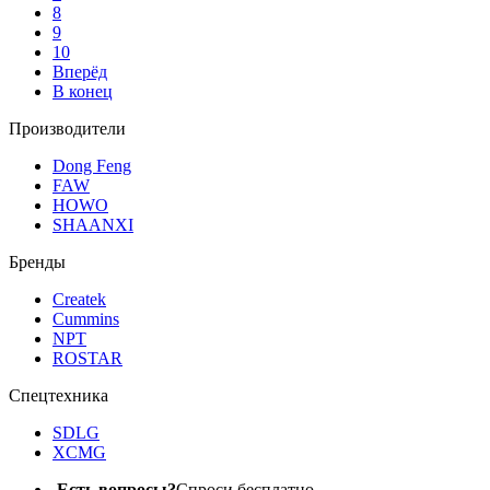
8
9
10
Вперёд
В конец
Производители
Dong Feng
FAW
HOWO
SHAANXI
Бренды
Createk
Cummins
NPT
ROSTAR
Спецтехника
SDLG
XCMG
Есть вопросы?
Спроси бесплатно.