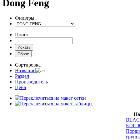
Dong Feng
Фильтры
Поиск
Сортировка
Название
Раздел
Производитель
Цена
На
BLAC
EDIT
Поршн
групп