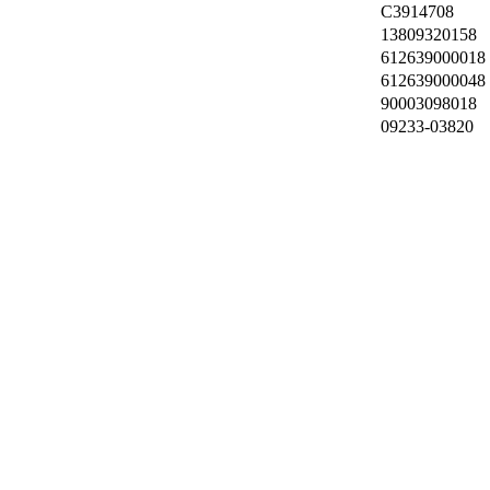
C3914708
13809320158
612639000018
612639000048
90003098018
09233-03820