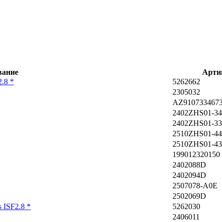
вание
Арти
.8 *
5262662
2305032
AZ910733467
2402ZHS01-34
2402ZHS01-33
2510ZHS01-44
2510ZHS01-43
199012320150
2402088D
2402094D
2507078-A0E
2502069D
 ISF2.8 *
5262030
2406011