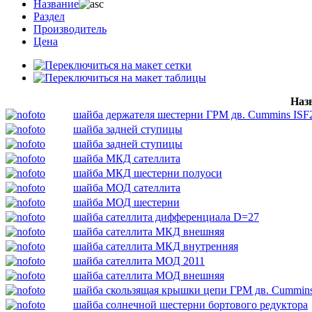
Название
Раздел
Производитель
Цена
Наз
шайба держателя шестерни ГРМ дв. Cummins ISF2
шайба задней ступицы
шайба задней ступицы
шайба МКД сателлита
шайба МКД шестерни полуоси
шайба МОД сателлита
шайба МОД шестерни
шайба сателлита дифференциала D=27
шайба сателлита МКД внешняя
шайба сателлита МКД внутренняя
шайба сателлита МОД 2011
шайба сателлита МОД внешняя
шайба скользящая крышки цепи ГРМ дв. Cummins
шайба солнечной шестерни бортового редуктора