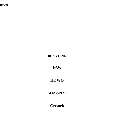
ники
DONG FENG
FAW
HOWO
SHAANXI
Createk