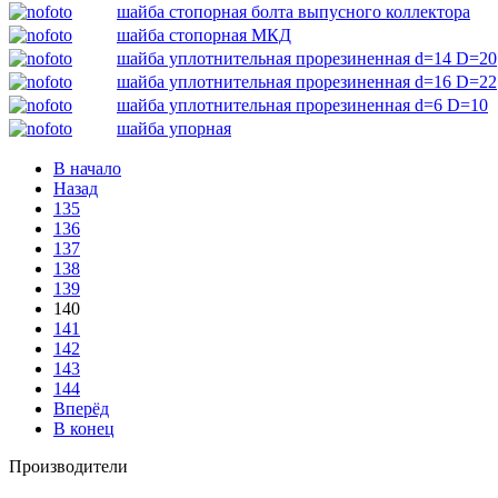
шайба стопорная болта выпусного коллектора
шайба стопорная МКД
шайба уплотнительная прорезиненная d=14 D=20
шайба уплотнительная прорезиненная d=16 D=22
шайба уплотнительная прорезиненная d=6 D=10
шайба упорная
В начало
Назад
135
136
137
138
139
140
141
142
143
144
Вперёд
В конец
Производители