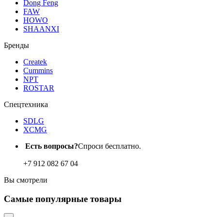
Dong Feng
FAW
HOWO
SHAANXI
Бренды
Createk
Cummins
NPT
ROSTAR
Спецтехника
SDLG
XCMG
Есть вопросы?
Спроси бесплатно.
+7 912 082 67 04
Вы
смотрели
Самые
популярные товары