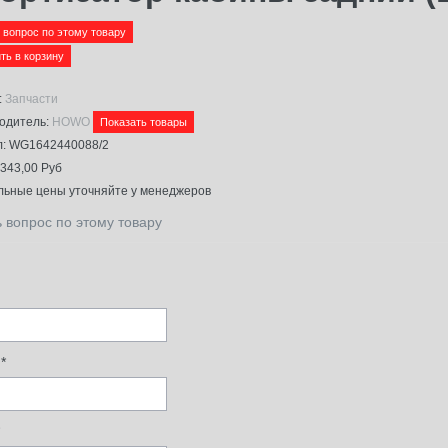
 вопрос по этому товару
:
Запчасти
одитель:
HOWO
Показать товары
л:
WG1642440088/2
343,00 Руб
альные цены уточняйте у менеджеров
 вопрос по этому товару
*