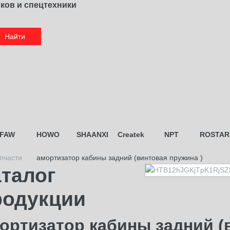
иков и спецтехники
Найти
FAW
HOWO
SHAANXI
Createk
NPT
ROSTAR
пчасти
амортизатор кабины задний (винтовая пружина )
талог
родукции
ортизатор кабины задний (