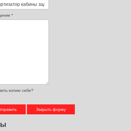
ение
*
вить копию себе?
тправить
Закрыть форму
ры