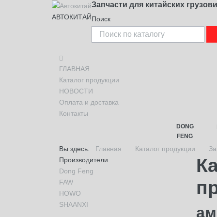
Запчасти для китайских грузов
АВТОКИТАЙ
Поиск
ГЛАВНАЯ
Каталог продукции
НОВОСТИ
Оплата и доставка
Контакты
DONG
FENG
Вы здесь:
Главная
Каталог продукции
За
Ка
Производители
Dong Feng
п
FAW
HOWO
SHAANXI
ам